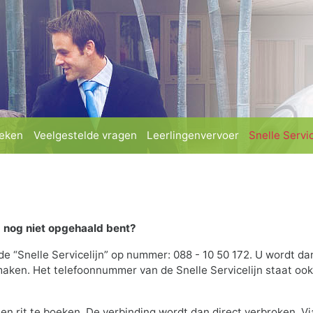
(current)
(current)
(current)
oeken
Veelgestelde vragen
Leerlingenvervoer
Snelle Servic
d nog niet opgehaald bent?
e “Snelle Servicelijn” op nummer: 088 - 10 50 172. U wordt da
maken. Het telefoonnummer van de Snelle Servicelijn staat ook
en rit te boeken. De verbinding wordt dan direct verbroken. Vi