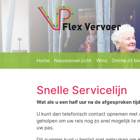
(current)
(current)
(current)
Home
Nieuwsoverzicht
Wmo
Online rit b
Snelle Servicelijn
Wat als u een half uur na de afgesproken tij
U kunt dan telefonisch contact opnemen met d
geholpen om uw reis nog zo snel mogelijk te 
uw pas.
Dit nummer kunt u beslist niet gebruiken om e