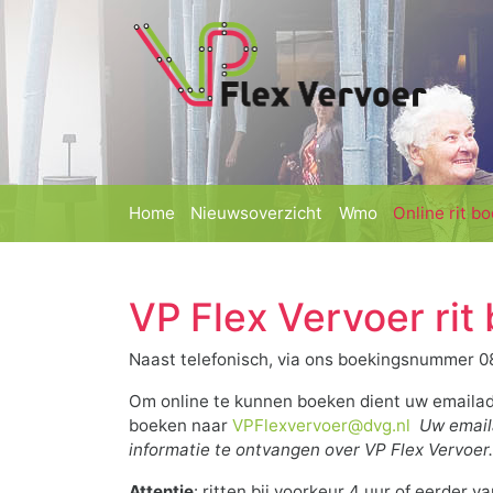
(current)
(current)
(current)
Home
Nieuwsoverzicht
Wmo
Online rit b
VP Flex Vervoer rit
Naast telefonisch, via ons boekingsnummer 08
Om online te kunnen boeken dient uw emailadr
boeken naar
VPFlexvervoer@dvg.nl
Uw emaila
informatie te ontvangen over VP Flex Vervoer
Attentie
: ritten bij voorkeur 4 uur of eerder 