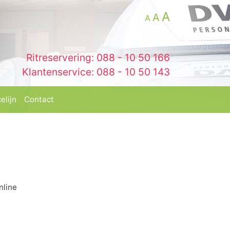
A
A
A
Ritreservering:
088 - 10 50 166
Klantenservice:
088 - 10 50 143
(current)
(current)
elijn
Contact
nline