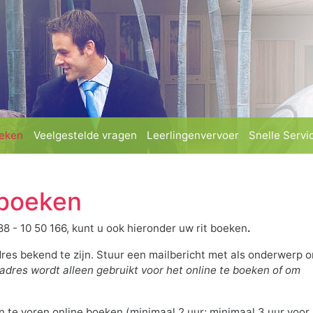
(current)
(current)
(current)
oeken
Veelgestelde vragen
Leerlingenvervoer
Snelle Servic
 boeken
8 - 10 50 166, kunt u ook hieronder uw rit boeken
.
es bekend te zijn. Stuur een mailbericht met als onderwerp o
dres wordt alleen gebruikt voor het online te boeken of om
.
van te voren online boeken (minimaal 2 uur; minimaal 3 uur voor